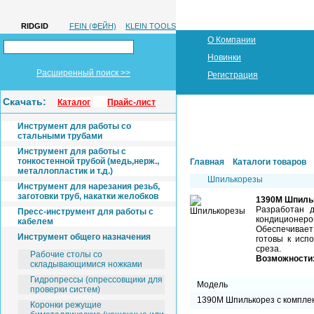
RIDGID
FEIN (ФЕЙН)
KLEIN TOOLS
О Компании
Новинки
Расширенный поиск >>
Регистрация
Скачать:
Каталог
Прайс-лист
Инструмент для работы со
стальными трубами
Инструмент для работы с
тонкостенной трубой (медь,нерж.,
Главная
Каталоги товаров
металлопластик и т.д.)
Шпилькорезы
Инструмент для нарезания резьб,
заготовки труб, накатки желобков
1390М Шпиль
Разработан д
Пресс-инструмент для работы с
кондиционеро
кабелем
Обеспечивает
Инструмент общего назначения
готовы к исп
среза.
Рабочие столы со
Возможности
складывающимися ножками
Гидропрессы (опрессовщики для
Модель
проверки систем)
1390M Шпилькорез с комплек
Коронки режущие