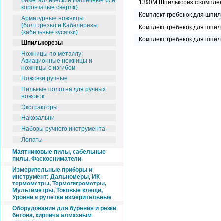
биметаллические (чашечные или
1390M Шпилькорез с комплек
корончатые сверла)
Комплект гребенок для шпил
Арматурные ножницы
(болторезы) и Кабелерезы
Комплект гребенок для шпил
(кабельные кусачки)
Комплект гребенок для шпил
Шпилькорезы
Ножницы по металлу:
Авиационные ножницы и
ножницы с изгибом
Ножовки ручные
Пильные полотна для ручных
ножовок
Экстракторы
Наковальни
Наборы ручного инструмента
Лопаты
Маятниковые пилы, сабельные
пилы, Фаскосниматели
Измерительные приборы и
инструмент: Дальномеры, ИК
термометры, Термогигрометры,
Мультиметры, Токовые клещи,
Уровни и рулетки измерительные
Оборудование для бурения и резки
бетона, кирпича алмазным