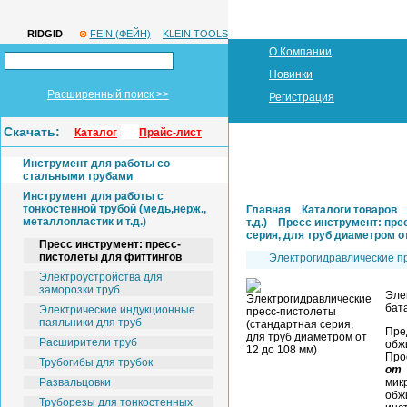
RIDGID
FEIN (ФЕЙН)
KLEIN TOOLS
О Компании
Новинки
Расширенный поиск >>
Регистрация
Скачать:
Каталог
Прайс-лист
Инструмент для работы со
стальными трубами
Инструмент для работы с
тонкостенной трубой (медь,нерж.,
Главная
Каталоги товаров
металлопластик и т.д.)
т.д.)
Пресс инструмент: пре
серия, для труб диаметром от
Пресс инструмент: пресс-
пистолеты для фиттингов
Электрогидравлические пр
Электроустройства для
заморозки труб
Эле
бата
Электрические индукционные
паяльники для труб
Пре
Расширители труб
обж
Про
Трубогибы для трубок
от
Развальцовки
мик
обж
Труборезы для тонкостенных