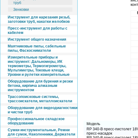
инс
труб
кон
Зенковки
Инструмент для нарезания резьб,
заготовки труб, накатки желобков
Пресс-инструмент для работы с
кабелем
Инструмент общего назначения
Маятниковые пилы, сабельные
пилы, Фаскосниматели
Измерительные приборы и
инструмент: Дальномеры, ИК
термометры, Термогигрометры,
Мультиметры, Токовые клещи,
Уровни и рулетки измерительные
Оборудование для бурения и резки
бетона, кирпича алмазным
инструментом
Трассопоисковые системы,
трассоискатели, металлоискатели
Оборудование для видеодиагностики
и чистки труб
Профессиональное складское
оборудование
Модель
RP 340-В пресс-пистолет 18V 
Cумки инструментальные, Ремни
пресс-насадок
для сумок, Наколенники, Держатели
RP 340-В пресс-пистолет 18V 